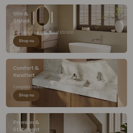
Slim &
Stijlvol
Complete badkamer vanaf €9.000
Shop nu
Comfort &
Kwaliteit
Complete badkamer vanaf €15.000
Shop nu
Premium &
Statement