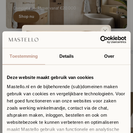
Complete badkamer vanaf €20.000
Shop nu
Neo Japandi
Mocha Mouss
Toestemming
Details
Over
Kies een stijl die bij jou past
Neo Japandi is Japandi 2.0: de iconische rust en eenvoud
Deze website maakt gebruik van cookies
van Japans en Scandinavisch design, maar dan in een
Mastello.nl en de bijbehorende (sub)domeinen maken
krachtiger jasje.
gebruik van cookies en vergelijkbare technologieën. Voor
Ervaar jouw toekomstige
het goed functioneren van onze websites voor zaken
badkamer in onze Sanitair
zoals werking winkelmandje, contact via de chat,
Boutique
afspraken maken, inloggen, bestellen en ook om
In onze Sanitair Boutique met showroom in Hilversum
websitebezoek te kunnen verbeteren en optimaliseren
komen design, materialen en vakmanschap samen.
maakt Mastello gebruik van functionele en analytische