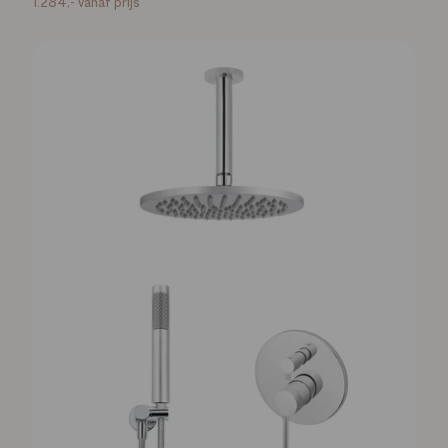
1.284,-
vanaf prijs