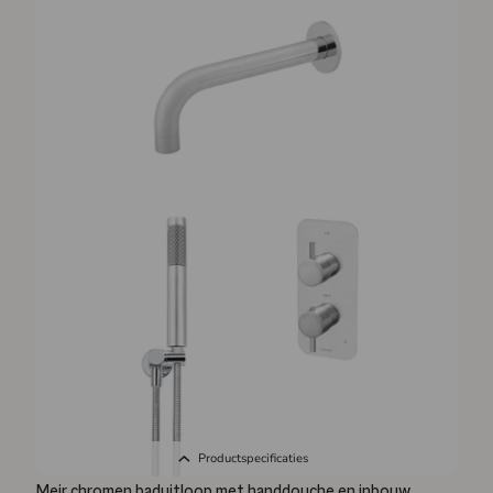
Productspecificaties
Meir chromen baduitloop met handdouche en inbouw