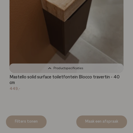
Productspecificaties
Mastello solid surface toiletfontein Blocco travertin - 40
cm
449,-
Filters tonen
Maak een afspraak