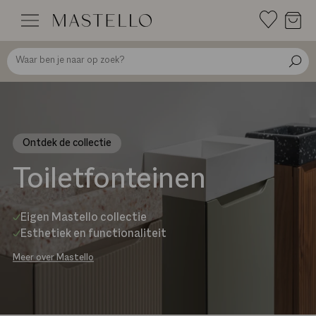
Doorgaan
naar
inhoud
Ontdek de collectie
Toiletfonteinen
Eigen Mastello collectie
Esthetiek en functionaliteit
Meer over Mastello