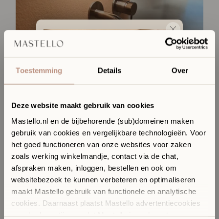
Toestemming
Details
Over
Deze website maakt gebruik van cookies
Mastello.nl en de bijbehorende (sub)domeinen maken
gebruik van cookies en vergelijkbare technologieën. Voor
Ervaar jouw toekomstige
het goed functioneren van onze websites voor zaken
badkamer in onze Sanitair
zoals werking winkelmandje, contact via de chat,
Boutique
afspraken maken, inloggen, bestellen en ook om
In onze Sanitair Boutique met showroom in Hilversum
websitebezoek te kunnen verbeteren en optimaliseren
komen design, materialen en vakmanschap samen.
maakt Mastello gebruik van functionele en analytische
✓
​
Ontdek materialen, kleuren en design in het echt
cookies. Daarnaast plaatst Mastello advertentiecookies
✓
​
Persoonlijk stijladvies afgestemd op jouw interieur
Productspecificaties
van derde partijen, zodat Mastello jou relevante en