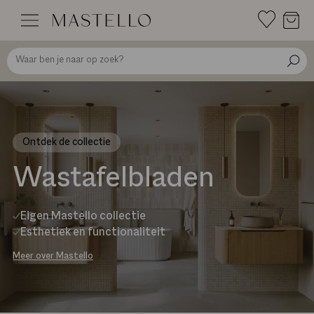
Doorgaan
naar
inhoud
Ontdek de collectie
Wastafelbladen
Eigen Mastello collectie
Esthetiek en functionaliteit
Meer over Mastello