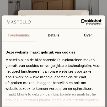
Toestemming
Details
Over
Productspecificaties
Mastello solid surface wastafelblad Copertura mat wit
99,-
vanaf prijs
Deze website maakt gebruik van cookies
Mastello.nl en de bijbehorende (sub)domeinen maken
gebruik van cookies en vergelijkbare technologieën. Voor
650 m² aan inspiratie in onze showroom
Ervaar jouw toekomstige
het goed functioneren van onze websites voor zaken
badkamer in onze Sanitair
zoals werking winkelmandje, contact via de chat,
Boutique
afspraken maken, inloggen, bestellen en ook om
In onze Sanitair Boutique met showroom in Hilversum
websitebezoek te kunnen verbeteren en optimaliseren
komen design, materialen en vakmanschap samen.
maakt Mastello gebruik van functionele en analytische
✓
​
Ontdek materialen, kleuren en design in het echt
cookies. Daarnaast plaatst Mastello advertentiecookies
✓
​
Persoonlijk stijladvies afgestemd op jouw interieur
van derde partijen, zodat Mastello jou relevante en