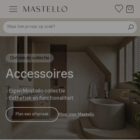
Doorgaan
naar
inhoud
Ontdek de collectie
Accessoires
Eigen Mastello collectie
Esthetiek en functionaliteit
Plan een afspraak
Meer over Mastello