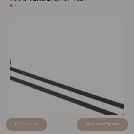
19,-
Filters tonen
Maak een afspraak