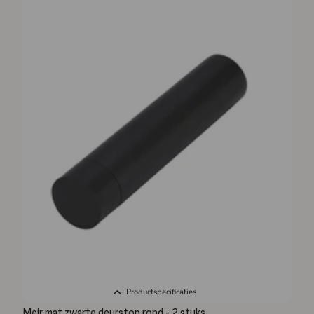
Productspecificaties
Meir mat zwarte deurstop rond - 2 stuks