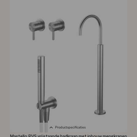
Productspecificaties
Mastello RVS vrijstaande badkraan met inbouw mengkranen