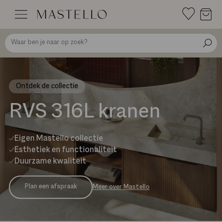
Doorgaan
naar
inhoud
Ontdek de collectie
RVS 316L kranen
Eigen Mastello collectie
Esthetiek en functionaliteit
Duurzame kwaliteit
Plan een afspraak
Meer over Mastello