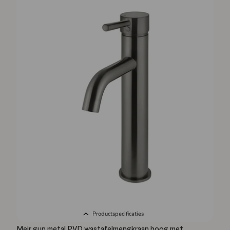
Productspecificaties
Meir gun metal PVD wastafelmengkraan hoog met