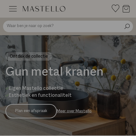
Doorgaan
naar
inhoud
Ontdek de collectie
Gun metal kranen
Eigen Mastello collectie
Esthetiek en functionaliteit
Plan een afspraak
Meer over Mastello