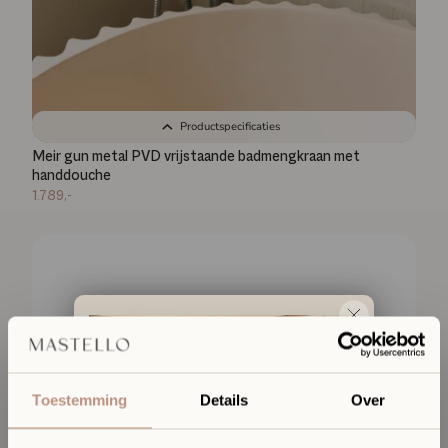
Productspecificaties
Meir gun metal PVD vrijstaande badmengkraan met
handdouche
1.789,-
Toestemming
Details
Over