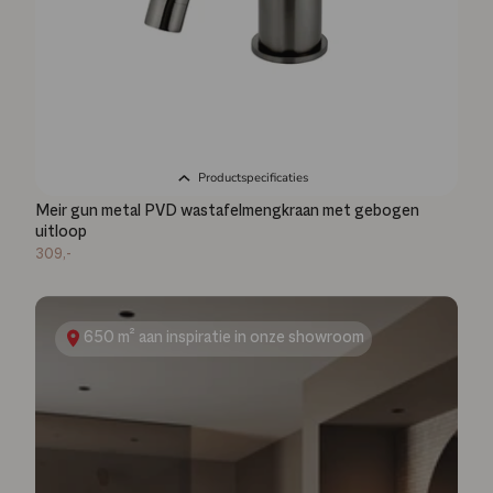
Productspecificaties
Meir gun metal PVD wastafelmengkraan met gebogen
uitloop
309,-
650 m² aan inspiratie in onze showroom