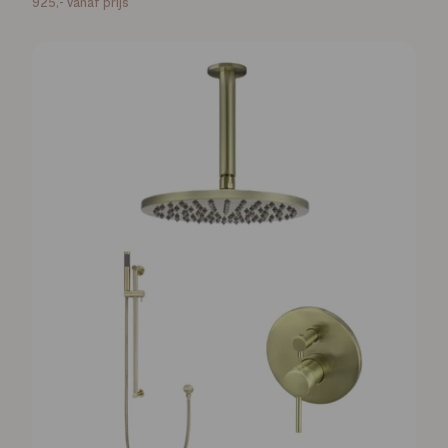
925,-
vanaf prijs