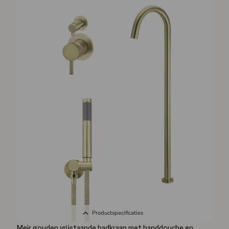
Productspecificaties
Meir gouden vrijstaande badkraan met handdouche en