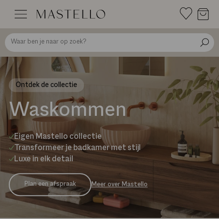
Doorgaan
naar
inhoud
Ontdek de collectie
Waskommen
Eigen Mastello collectie
Transformeer je badkamer met stijl
Luxe in elk detail
Plan een afspraak
Meer over Mastello