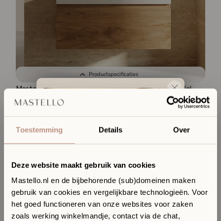
Productspecificaties
Mastello teak badmeubel Loft en solid surface wastafel
Stretto mat wit
1.259,-
1.588,-
Toestemming
Details
Over
Deze website maakt gebruik van cookies
Mastello.nl en de bijbehorende (sub)domeinen maken
gebruik van cookies en vergelijkbare technologieën. Voor
Ervaar jouw toekomstige
het goed functioneren van onze websites voor zaken
badkamer in onze Sanitair
zoals werking winkelmandje, contact via de chat,
Boutique