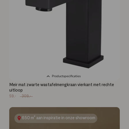
Productspecificaties
Meir mat zwarte wastafelmengkraan vierkant met rechte
uitloop
59,-
309,-
650 m² aan inspiratie in onze showroom