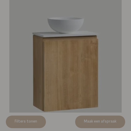
Productspecificaties
Filters tonen
Maak een afspraak
Mastello teakhouten toiletmeubel Bali rechts - 36 cm