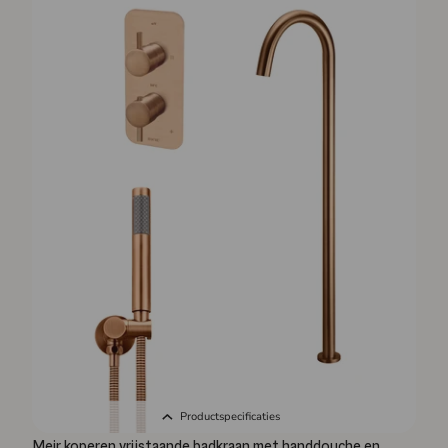
Productspecificaties
Meir koperen vrijstaande badkraan met handdouche en