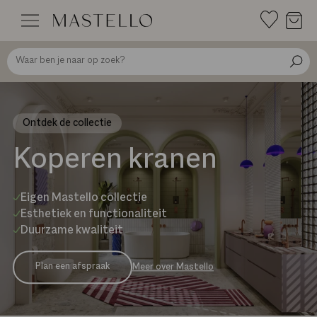
Doorgaan
naar
inhoud
Ontdek de collectie
Koperen kranen
Eigen Mastello collectie
Esthetiek en functionaliteit
Duurzame kwaliteit
Plan een afspraak
Meer over Mastello