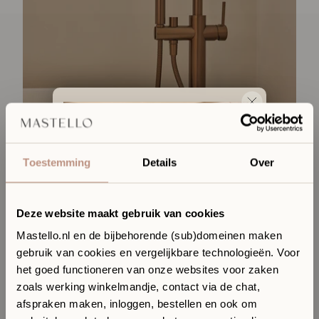
Toestemming
Details
Over
Productspecificaties
Meir koperen vrijstaande badmengkraan met handdouche
Deze website maakt gebruik van cookies
1.789,-
Mastello.nl en de bijbehorende (sub)domeinen maken
gebruik van cookies en vergelijkbare technologieën. Voor
Ervaar jouw toekomstige
het goed functioneren van onze websites voor zaken
badkamer in onze Sanitair
zoals werking winkelmandje, contact via de chat,
Boutique
afspraken maken, inloggen, bestellen en ook om
In onze Sanitair Boutique met showroom in Hilversum