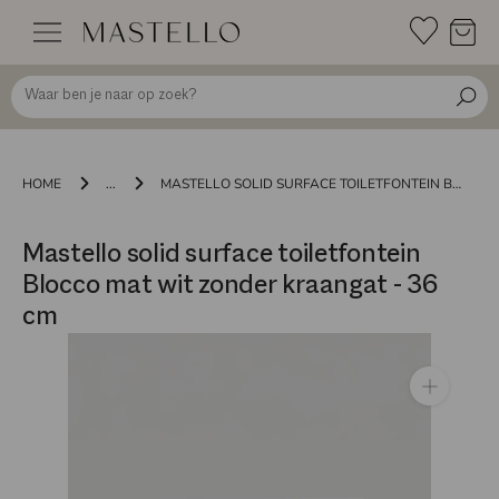
Doorgaan
naar
inhoud
HOME
...
MASTELLO SOLID SURFACE TOILETFONTEIN BLOCCO MAT WIT ZONDER KRAANGAT - 36 CM
Mastello solid surface toiletfontein
Blocco mat wit zonder kraangat - 36
cm