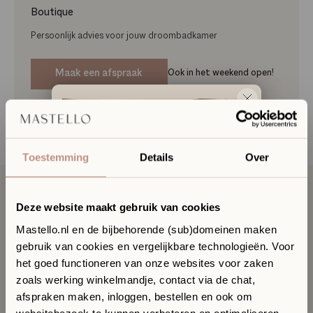
Boutique
Persoonlijk advies voor jouw droombadkamer
Maak een afspraak
Ook in het weekend open!
Artikelnummer
SB3618-MW
Toestemming
Details
Over
Deze website maakt gebruik van cookies
Omschrijving
Mastello.nl en de bijbehorende (sub)domeinen maken
gebruik van cookies en vergelijkbare technologieën. Voor
Ervaar jouw toekomstige
het goed functioneren van onze websites voor zaken
badkamer in onze Sanitair
zoals werking winkelmandje, contact via de chat,
Specificaties
Boutique
afspraken maken, inloggen, bestellen en ook om
In onze Sanitair Boutique met showroom in Hilversum
websitebezoek te kunnen verbeteren en optimaliseren