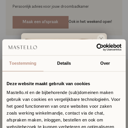
Persoonlijk advies voor jouw droombadkamer
Maak een afspraak
Ook in het weekend open!
Artikelnummer
SM6040-MW
Toestemming
Details
Over
Omschrijving
Deze website maakt gebruik van cookies
Mastello.nl en de bijbehorende (sub)domeinen maken
gebruik van cookies en vergelijkbare technologieën. Voor
Ervaar jouw toekomstige
het goed functioneren van onze websites voor zaken
Specificaties
badkamer in onze Sanitair
zoals werking winkelmandje, contact via de chat,
Boutique
afspraken maken, inloggen, bestellen en ook om
In onze Sanitair Boutique met showroom in Hilversum
websitebezoek te kunnen verbeteren en optimaliseren