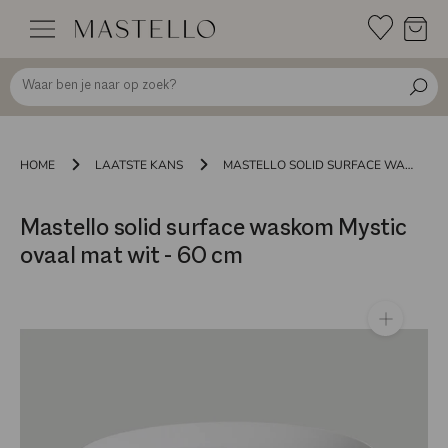
Doorgaan
naar
inhoud
HOME
LAATSTE KANS
MASTELLO SOLID SURFACE WASKOM MYSTIC OVAAL MAT WIT - 60 CM
Mastello solid surface waskom Mystic
ovaal mat wit - 60 cm