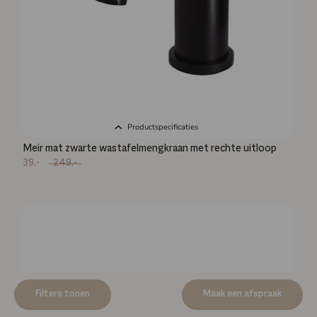
Productspecificaties
Meir mat zwarte wastafelmengkraan met rechte uitloop
39,-
249,-
Filters tonen
Maak een afspraak