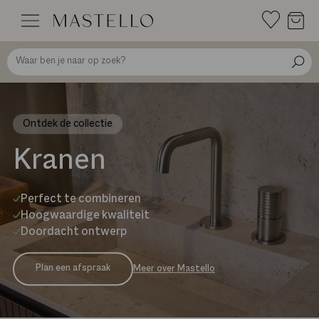
Doorgaan
naar
inhoud
Ontdek de collectie
Kranen
Perfect te combineren
Hoogwaardige kwaliteit
Doordacht ontwerp
Plan een afspraak
Meer over Mastello