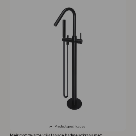
Productspecificaties
Meir mat zwarte vrijstaande badmengkraan met