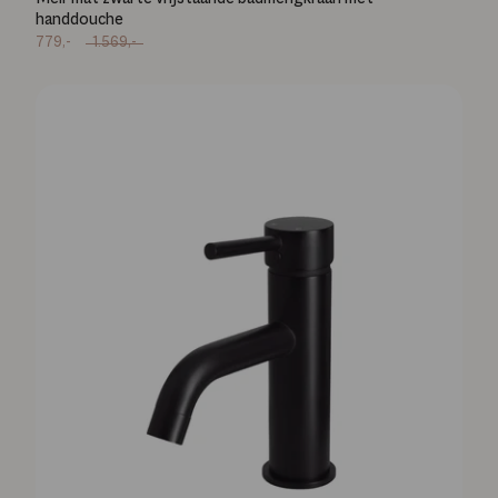
handdouche
779,-
1.569,-