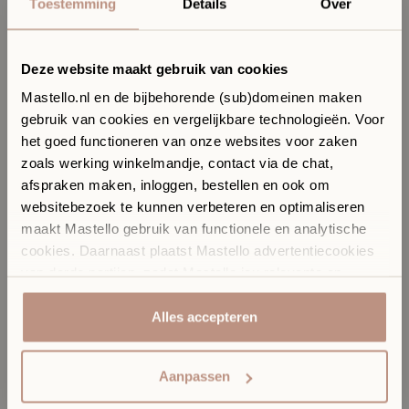
Toestemming
Details
Over
Deze website maakt gebruik van cookies
Mastello.nl en de bijbehorende (sub)domeinen maken
gebruik van cookies en vergelijkbare technologieën. Voor
Ervaar jouw toekomstige
het goed functioneren van onze websites voor zaken
badkamer in onze Sanitair
zoals werking winkelmandje, contact via de chat,
Boutique
afspraken maken, inloggen, bestellen en ook om
In onze Sanitair Boutique met showroom in Hilversum
websitebezoek te kunnen verbeteren en optimaliseren
komen design, materialen en vakmanschap samen.
maakt Mastello gebruik van functionele en analytische
✓
​
Ontdek materialen, kleuren en design in het echt
cookies. Daarnaast plaatst Mastello advertentiecookies
Productspecificaties
✓
​
Persoonlijk stijladvies afgestemd op jouw interieur
van derde partijen, zodat Mastello jou relevante en
✓
​
Vrijblijvend een afspraak voor uitgebreid advies
Meir rosé gouden inbouw doucheset met plafondarm
gepersonaliseerde advertenties kan tonen. Jouw
398,-
vanaf prijs
internetgedrag buiten onze websites kan ook door deze
Alles accepteren
Plan een afspraak of kom gewoon langs.
derde partijen gevolgd worden door middel van tracking
Kies een afspraaktype
cookies. Door op accepteren te klikken ga je akkoord
Aanpassen
met het gebruik van analytische en tracking cookies en
cookies van derde partijen. Klik hier [link that opens the
Elke dinsdag t/m zondag open.