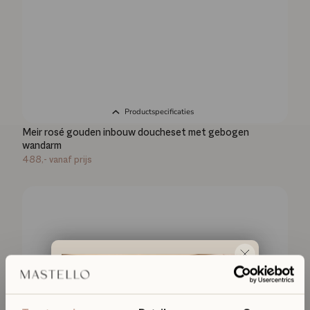
Productspecificaties
Meir rosé gouden inbouw doucheset met gebogen
wandarm
488,-
vanaf prijs