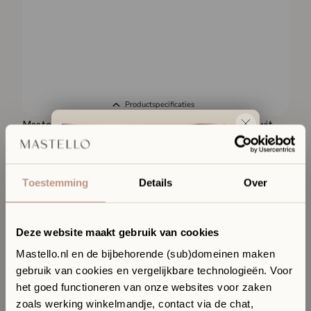
Productspecificaties
Mastello solid surface dubbele wastafel Stretto mat wit
zonder kraangaten - 140 cm
1.409,-
Toestemming
Details
Over
Deze website maakt gebruik van cookies
Mastello.nl en de bijbehorende (sub)domeinen maken
gebruik van cookies en vergelijkbare technologieën. Voor
Ervaar jouw toekomstige
het goed functioneren van onze websites voor zaken
badkamer in onze Sanitair
zoals werking winkelmandje, contact via de chat,
Boutique