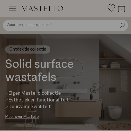
Doorgaan
naar
inhoud
Ontdek de collectie
Solid surface
wastafels
Eigen Mastello collectie
Esthetiek en functionaliteit
Duurzame kwaliteit
Meer over Mastello