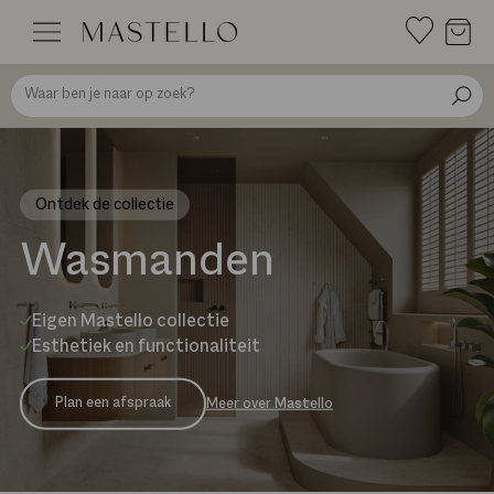
Doorgaan
naar
inhoud
Ontdek de collectie
Wasmanden
Eigen Mastello collectie
Esthetiek en functionaliteit
Plan een afspraak
Meer over Mastello