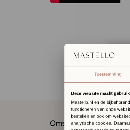
Erva
toek
Toestemming
in on
Bout
Deze website maakt gebruik
In onze San
komen desi
Mastello.nl en de bijbehoren
functioneren van onze websit
✓
​
Ontdek ma
✓
​
Persoonli
bestellen en ook om websiteb
✓
​
Vrijblijv
Omschrijving
analytische cookies. Daarnaas