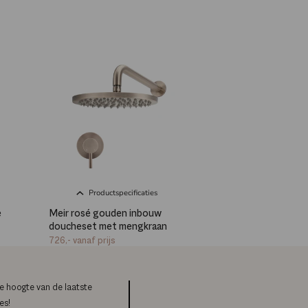
Productspecificaties
e
Meir rosé gouden inbouw
doucheset met mengkraan
726,-
vanaf prijs
de hoogte van de laatste
es!