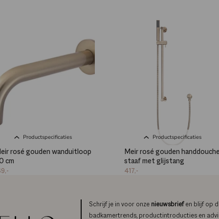
Productspecificaties
Productspecificaties
eir rosé gouden wanduitloop
Meir rosé gouden handdouch
0 cm
staaf met glijstang
69,-
417,-
Schrijf je in voor onze
nieuwsbrief
en blijf op 
badkamertrends, productintroducties en advi