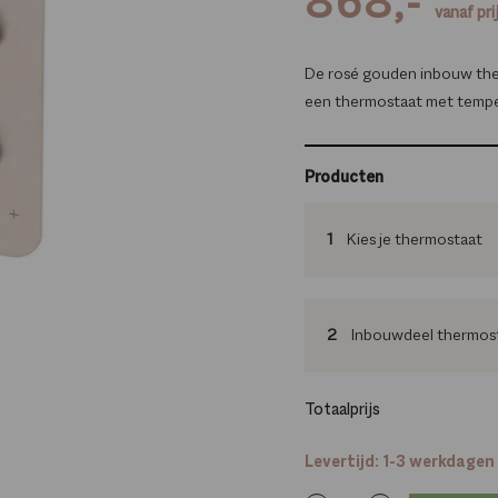
868,-
vanaf pri
De rosé gouden inbouw ther
een thermostaat met temper
Producten
1
Kies je thermostaat
2
Inbouwdeel thermos
Totaalprijs
Levertijd: 1-3 werkdagen