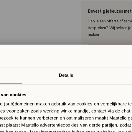
Bevestig je keuzes met
Heb je een offerte of sam
besproken? Wij helpen je m
maken.
Plan je keuzeges
ar jouw
omstige badkamer
Details
ze Sanitair
ique
Artikelnummer
ME-DSR17
 van cookies
itair Boutique met showroom in Hilversum
gn, materialen en vakmanschap samen.
de (sub)domeinen maken gebruik van cookies en vergelijkbare t
es voor zaken zoals werking winkelmandje, contact via de chat
terialen, kleuren en design in het echt
jk stijladvies afgestemd op jouw interieur
ezoek te kunnen verbeteren en optimaliseren maakt Mastello ge
end een afspraak voor uitgebreid advies
t plaatst Mastello advertentiecookies van derde partijen, zodat