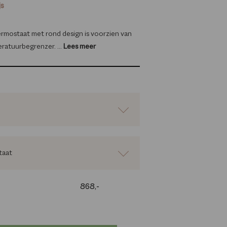
js
mostaat met rond design is voorzien van
atuurbegrenzer. ...
Lees meer
taat
868,-