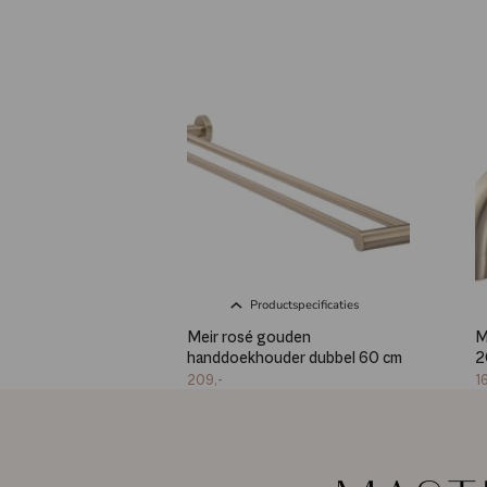
Productspecificaties
Meir rosé gouden
M
handdoekhouder dubbel 60 cm
2
209,-
1