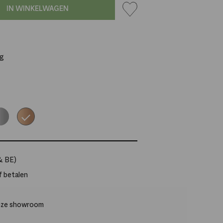
IN WINKELWAGEN
ig
room
Rosé
goud
& BE)
f betalen
onze showroom