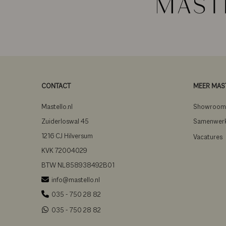
CONTACT
MEER MAS
Mastello.nl
Showroo
Zuiderloswal 45
Samenwer
1216 CJ Hilversum
Vacatures
KVK 72004029
BTW NL858938492B01
info@mastello.nl
035 - 750 28 82
035 - 750 28 82