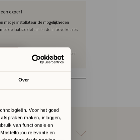
 een expert
en met je installateur de mogelijkheden
et de laatste details en definitieve keuzes
prek
Elke dinsdag t/m zondag open!
Over
-CH
echnologieën. Voor het goed
, afspraken maken, inloggen,
bruik van functionele en
 Mastello jou relevante en