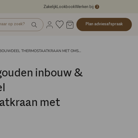
3
Zakelijk
Lookbook
Werken bij
Plan adviesafspraak
BOUWDEEL THERMOSTAATKRAAN MET OMSTEL
 gouden inbouw &
l
atkraan met