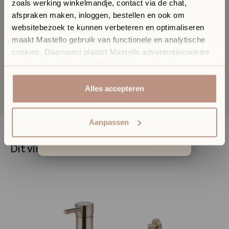
zoals werking winkelmandje, contact via de chat,
Boutique
afspraken maken, inloggen, bestellen en ook om
Downloads
In onze Sanitair Boutique met showroom in Hilversum
websitebezoek te kunnen verbeteren en optimaliseren
komen design, materialen en vakmanschap samen.
maakt Mastello gebruik van functionele en analytische
✓
​
Ontdek materialen, kleuren en design in het echt
cookies. Daarnaast plaatst Mastello advertentiecookies
✓
​
Persoonlijk stijladvies afgestemd op jouw interieur
van derde partijen, zodat Mastello jou relevante en
FAQ
✓
​
Vrijblijvend een afspraak voor uitgebreid advies
gepersonaliseerde advertenties kan tonen. Jouw
internetgedrag buiten onze websites kan ook door deze
Alles accepteren
Plan een afspraak of kom gewoon langs.
derde partijen gevolgd worden door middel van tracking
Kies een afspraaktype
cookies. Door op accepteren te klikken ga je akkoord
Aanpassen
met het gebruik van analytische en tracking cookies en
cookies van derde partijen. Klik hier [link that opens the
Elke dinsdag t/m zondag open.
Dit vind je misschien ook leuk
cookie settings module] als je sommige cookies niet wilt
toestaan. Voor meer informatie klik hier.