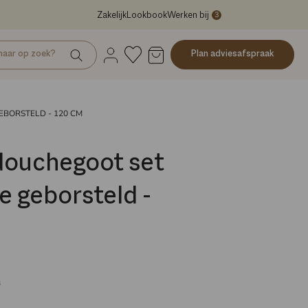
3
Zakelijk
Lookbook
Werken bij
Plan adviesafspraak
EBORSTELD - 120 CM
douchegoot set
e geborsteld -
s