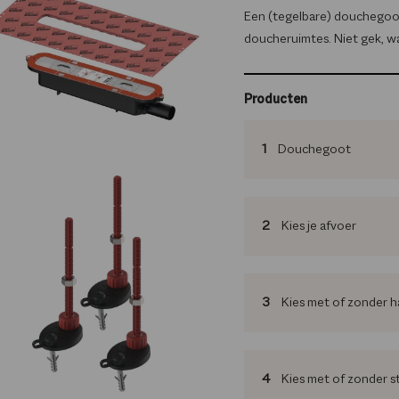
Een (tegelbare) douchegoot
doucheruimtes. Niet gek, wan
Producten
1
Douchegoot
2
Kies je afvoer
3
Kies met of zonder h
4
Kies met of zonder s