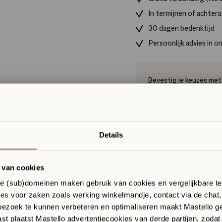
In termijnen of achtera
30 dagen bedenktijd
Persoonlijk advies in 
Bevestig je keuzes met
Heb je een offerte of sam
besproken? Wij helpen je m
ar jouw
maken.
omstige badkamer
Details
ze Sanitair
Plan je keuzeges
ique
 van cookies
itair Boutique met showroom in Hilversum
gn, materialen en vakmanschap samen.
de (sub)domeinen maken gebruik van cookies en vergelijkbare t
es voor zaken zoals werking winkelmandje, contact via de chat
terialen, kleuren en design in het echt
jk stijladvies afgestemd op jouw interieur
Artikelnummer
01200300
ezoek te kunnen verbeteren en optimaliseren maakt Mastello ge
end een afspraak voor uitgebreid advies
t plaatst Mastello advertentiecookies van derde partijen, zodat