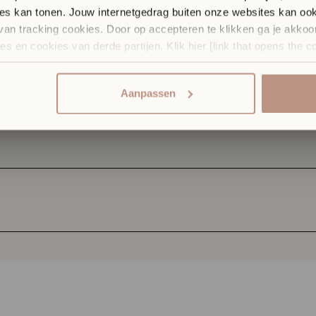
es kan tonen. Jouw internetgedrag buiten onze websites kan ook
spraak of kom gewoon langs.
an tracking cookies. Door op accepteren te klikken ga je akkoo
es en cookies van derde partijen. Klik hier [link that opens the c
Kies een afspraaktype
staan. Voor meer informatie klik hier.
Elke dinsdag t/m zondag open.
Aanpassen