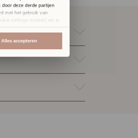
 door deze derde partijen
rd met het gebruik van
ookie settings module] als je
Alles accepteren