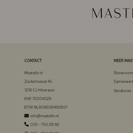
CONTACT
MEER MAS
Mastello.nl
Showroo
Zuiderloswal 45
Samenwer
1216 CJ Hilversum
Vacatures
KVK 72004029
BTW NL858938492B01
info@mastello.nl
035 - 750 28 82