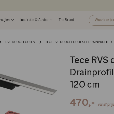
tijlen
Inspiratie & Advies
The Brand
RVS DOUCHEGOTEN
TECE RVS DOUCHEGOOT SET DRAINPROFILE G
Tece RVS 
Drainprofil
120 cm
470,-
vanaf prij