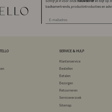
Schrijf je in voor onze
nieuwsbrief
en blijf op 
badkamertrends, productintroducties en advi
TELLO
SERVICE & HULP
m
Klantenservice
ken
Bestellen
Betalen
Bezorgen
Retourneren
Serviceverzoek
Sitemap