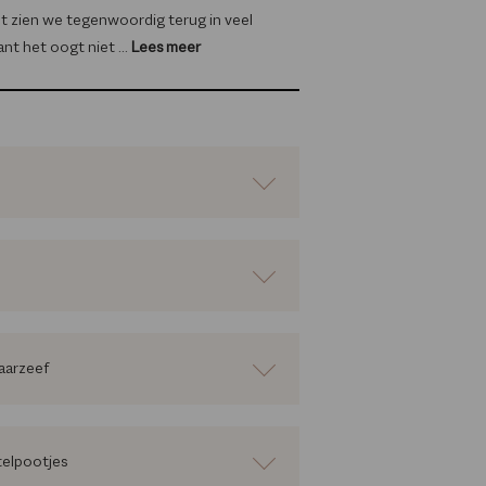
 zien we tegenwoordig terug in veel
t het oogt niet ...
Lees meer
aarzeef
telpootjes