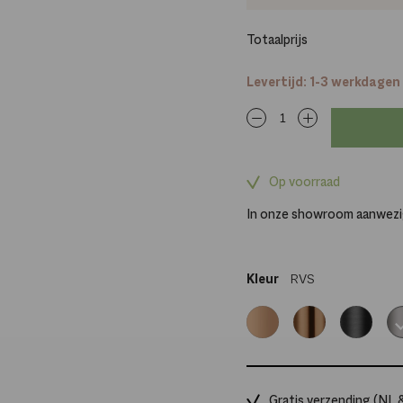
Totaalprijs
Levertijd: 1-3 werkdagen
Op voorraad
In onze showroom aanwez
Kleur
RVS
Rosé
Koper
Gun
RV
goud
metal
Gratis verzending (NL 