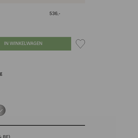
536,-
IN WINKELWAGEN
ig
S
& BE)