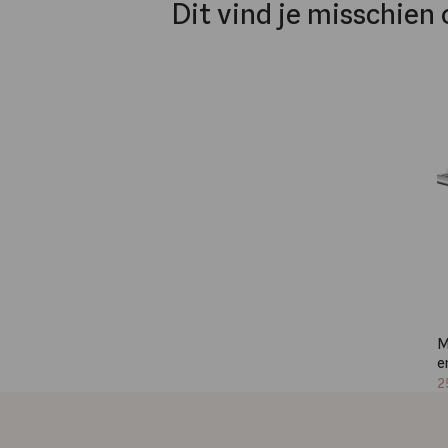
Dit vind je misschien 
M
e
2