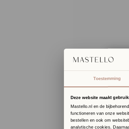
Erva
toek
Toestemming
in on
Bout
Deze website maakt gebruik
In onze San
komen desi
Mastello.nl en de bijbehoren
functioneren van onze websit
✓
​
Ontdek ma
✓
​
Persoonli
bestellen en ook om websiteb
✓
​
Vrijblijv
analytische cookies. Daarnaas