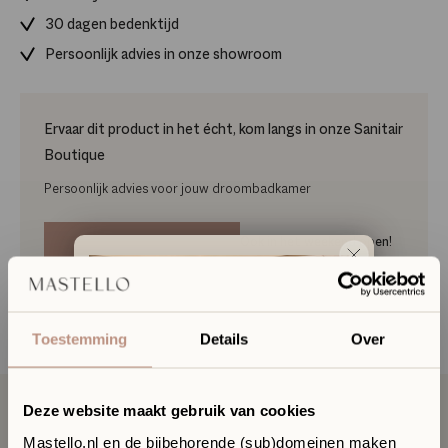
30 dagen bedenktijd
Persoonlijk advies in onze showroom
Ervaar dit product in het écht, kom langs in onze Sanitair
Boutique
Persoonlijk advies voor jouw droombadkamer
Maak een afspraak
Ook in het weekend open!
Toestemming
Details
Over
Artikelnummer
MR01-R-C
Deze website maakt gebruik van cookies
Mastello.nl en de bijbehorende (sub)domeinen maken