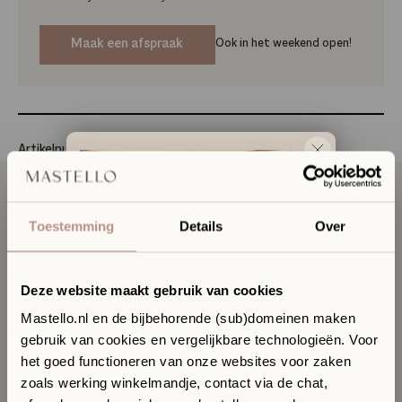
Maak een afspraak
Ook in het weekend open!
Artikelnummer
NB-MD01.02-CH
Toestemming
Details
Over
Omschrijving
Deze website maakt gebruik van cookies
Specificaties
Mastello.nl en de bijbehorende (sub)domeinen maken
gebruik van cookies en vergelijkbare technologieën. Voor
Ervaar jouw toekomstige
het goed functioneren van onze websites voor zaken
badkamer in onze Sanitair
zoals werking winkelmandje, contact via de chat,
Boutique
Downloads