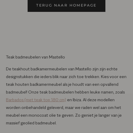
TERUG NAAR HOMEPAGE
Teak badmeubelen van Mastello
De teakhout badkamermeubelen van Mastello zijn zijn echte
designstukken die ieders blik naar zich toe trekken. Kies voor een
teak houten badkamermeubel als je houdt van een opvallend
badmeubel! Onze teak badmeubelen hebben leuke namen, zoals
Barbados (met teak top 180 cm)
en Ibiza. Al deze modellen
worden onbehandeld geleverd, maar we raden wel aan om het
meubel een monocoat olie te geven. Zo geniet je langer van je
massief geolied badmeubel.