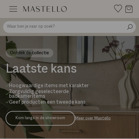
Doorgaan
naar
inhoud
Ontdek de collectie
Laatste kans
Hoogwaardige items met karakter
Zorgvuldig geselecteerde
badkameritems
Geef producten een tweede kans
Kom langs in de showroom
Meer over Mastello