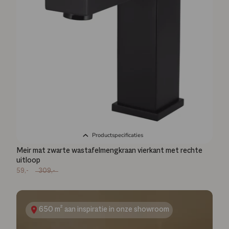
Productspecificaties
Meir mat zwarte wastafelmengkraan vierkant met rechte
uitloop
59,-
309,-
650 m² aan inspiratie in onze showroom