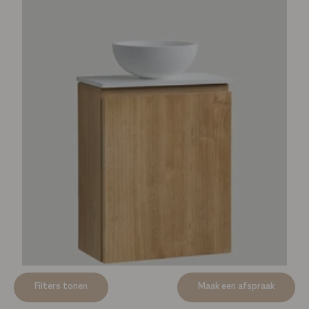
Productspecificaties
Filters tonen
Maak een afspraak
Mastello teakhouten toiletmeubel Bali rechts - 36 cm