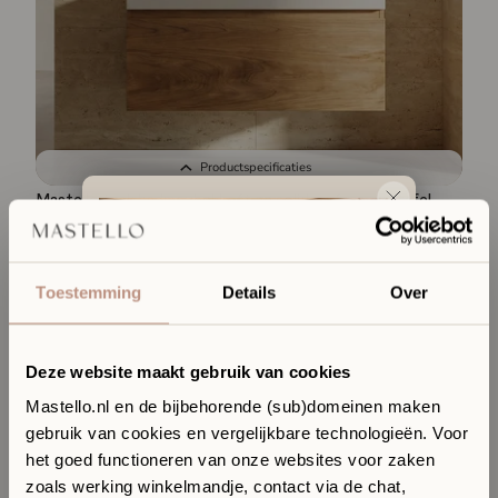
Productspecificaties
Mastello teak badmeubel Loft en solid surface wastafel
Stretto mat wit
1.259,-
1.588,-
Toestemming
Details
Over
Deze website maakt gebruik van cookies
Mastello.nl en de bijbehorende (sub)domeinen maken
gebruik van cookies en vergelijkbare technologieën. Voor
Ervaar jouw toekomstige
het goed functioneren van onze websites voor zaken
badkamer in onze Sanitair
zoals werking winkelmandje, contact via de chat,
Boutique