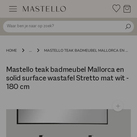
Doorgaan
naar
inhoud
HOME
...
MASTELLO TEAK BADMEUBEL MALLORCA EN SOLID SURFACE WASTAFEL STRETTO MAT WIT - 180 CM
Mastello teak badmeubel Mallorca en
solid surface wastafel Stretto mat wit -
180 cm