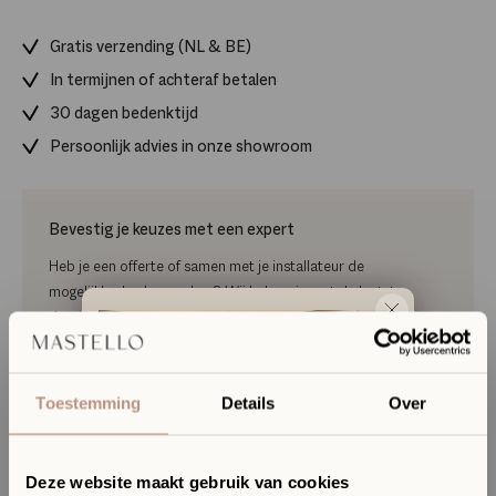
Gratis verzending (NL & BE)
In termijnen of achteraf betalen
30 dagen bedenktijd
Persoonlijk advies in onze showroom
Bevestig je keuzes met een expert
Heb je een offerte of samen met je installateur de
mogelijkheden besproken? Wij helpen je met de laatste
details en definitieve keuzes maken.
Plan je keuzegesprek
Toestemming
Details
Over
Elke dinsdag t/m zondag open!
Deze website maakt gebruik van cookies