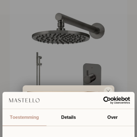
Toestemming
Details
Over
Productspecificaties
Meir gun metal PVD inbouw doucheset met glijstang en