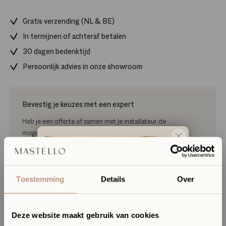
Gratis verzending (NL & BE)
In termijnen of achteraf betalen
30 dagen bedenktijd
Persoonlijk advies in onze showroom
Bevestig je keuzes met een expert
Heb je een offerte of samen met je installateur de
mogelijkheden besproken? Wij helpen je met de laatste
details en definitieve keuzes maken.
Plan je keuzegesprek
Toestemming
Details
Over
Elke dinsdag t/m zondag open!
Deze website maakt gebruik van cookies