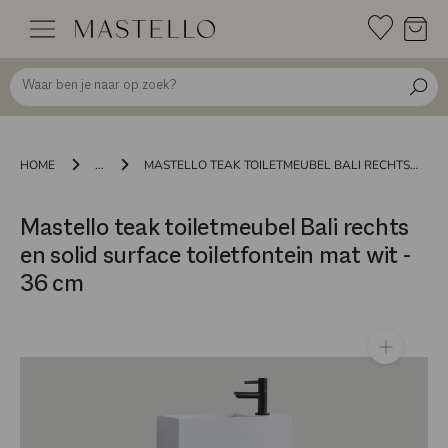
Doorgaan
naar
inhoud
HOME
...
MASTELLO TEAK TOILETMEUBEL BALI RECHTS EN SOLID SURFACE TOILETFONTEIN MAT WIT - 36 CM
Mastello teak toiletmeubel Bali rechts
en solid surface toiletfontein mat wit -
36 cm