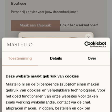
Boutique
Persoonlijk advies voor jouw droombadkamer
Maak een afspraak
Ook in het weekend open!
Artikelnummer
TT14045
Toestemming
Details
Over
Deze website maakt gebruik van cookies
Omschrijving
Mastello.nl en de bijbehorende (sub)domeinen maken
gebruik van cookies en vergelijkbare technologieën. Voor
Ervaar jouw toekomstige
het goed functioneren van onze websites voor zaken
badkamer in onze Sanitair
Specificaties
zoals werking winkelmandje, contact via de chat,
Boutique
afspraken maken, inloggen, bestellen en ook om
In onze Sanitair Boutique met showroom in Hilversum